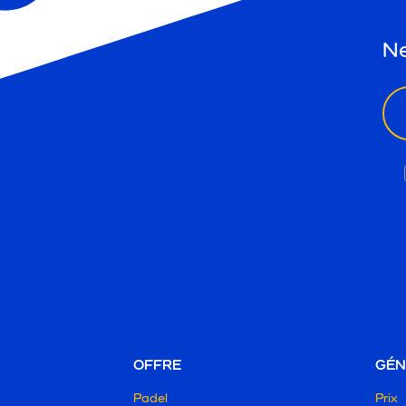
Ne
ema
OFFRE
GÉN
Padel
Prix