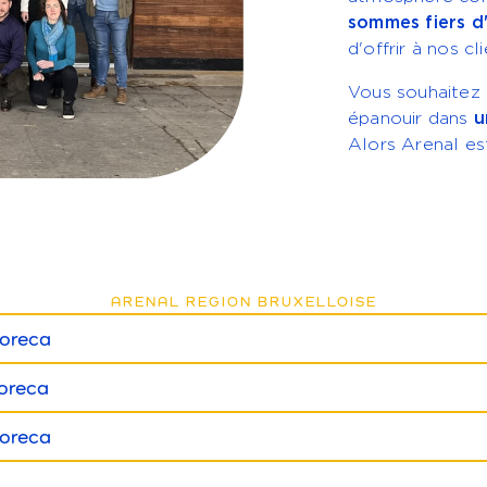
sommes fiers d
d'offrir à nos c
Vous souhaitez 
épanouir dans
u
Alors Arenal est
ARENAL REGION BRUXELLOISE
oreca
oreca
oreca