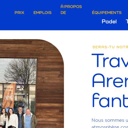
ire
À PROPOS
PRIX
EMPLOIS
DE
ÉQUIPEMENTS
Hoo
Padel
e
ÊTES-
Gri
gen
SERAS-TU NOT
Trav
VOUS
Aren
UN
fant
ARENA
Nous sommes u
atmosphère conv