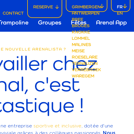
RESERVE
GRIMBERGEN
FR
CONTACT
ANTWERPEN
EN
fdnavigatie
BREE
Trampoline
Groupes
Fêtes
Arenal App
BRUGES
KNOKKE
LOMMEL
mbergen
MALINES
RE NOUVELLE ARENALISTA ?
MEISE
ailler chez
ROESELARE
TERNEUZEN
VERREBROEK
al, c'est
WAREGEM
astique !
LISTA ?
ne entreprise
sportive et inclusive
, dotée d'une
iviale grâces à des collègues passionnés.
Nous