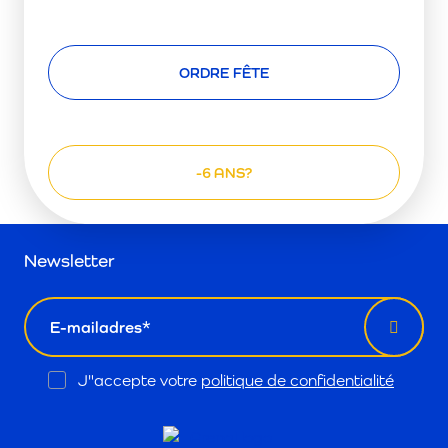
ORDRE FÊTE
-6 ANS?
Newsletter
email
Opt
J"accepte votre
politique de confidentialité
In