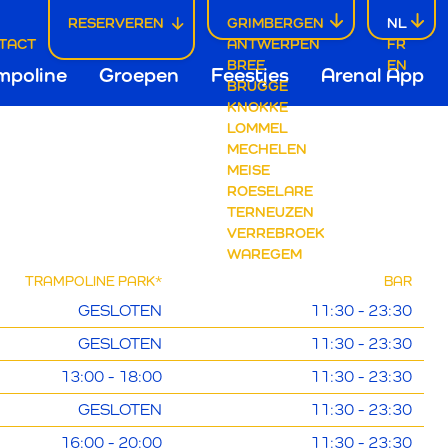
RESERVEREN
GRIMBERGEN
NL
TACT
ANTWERPEN
FR
dnavigatie
BREE
EN
mpoline
Groepen
Feestjes
Arenal App
BRUGGE
KNOKKE
NGSUREN
LOMMEL
mbergen
MECHELEN
MEISE
ROESELARE
TERNEUZEN
VERREBROEK
WAREGEM
TRAMPOLINE PARK*
BAR
GESLOTEN
11:30 - 23:30
GESLOTEN
11:30 - 23:30
13:00 - 18:00
11:30 - 23:30
GESLOTEN
11:30 - 23:30
16:00 - 20:00
11:30 - 23:30