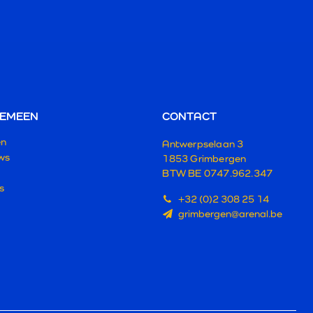
EMEEN
CONTACT
en
Antwerpselaan 3
ws
1853 Grimbergen
BTW BE 0747.962.347
s
+32 (0)2 308 25 14
grimbergen@arenal.be