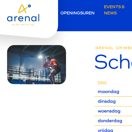
Secunda
EVENTS &
OPENINGSUREN
NEWS
navigati
Grimber
ARENAL GRIMB
Sch
DAG
maandag
dinsdag
woensdag
donderdag
vrijdag