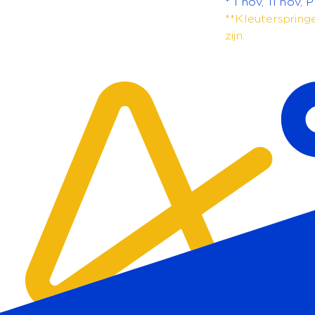
* 1 nov, 11 nov,
**Kleuterspring
zijn.