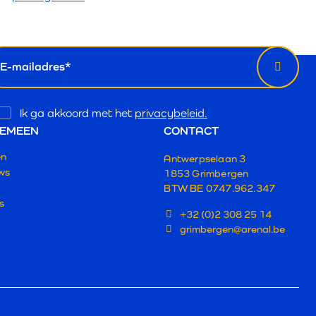
euwsbrief
il
Opt
Ik ga akkoord met het
privacybeleid.
In
EMEEN
CONTACT
en
Antwerpselaan 3
ws
1853 Grimbergen
BTW BE 0747.962.347
s
+32 (0)2 308 25 14
grimbergen@arenal.be