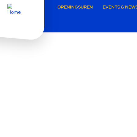
Secunda
OPENINGSUREN
EVENTS & NEW
navigati
Grimber