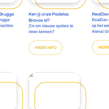
 Brugge
Ken jij onze Padelas
RealDev 
Bravas al?
Brugge
RealDev s
rachten
op het we
Zin om nieuwe spelers te
Arenal G
leren kennen?
MEER
MEER INFO