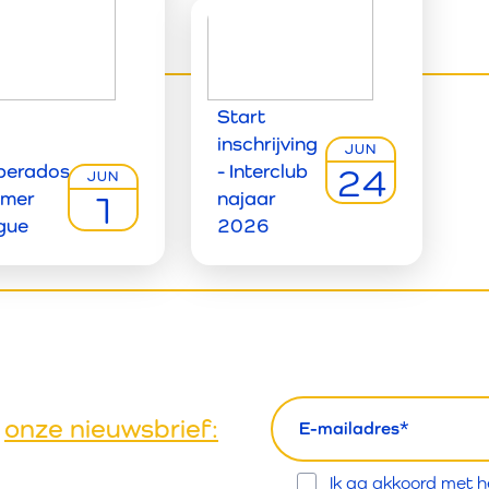
Start
inschrijving
JUN
perados
- Interclub
24
JUN
mer
najaar
1
gue
2026
email
t
onze nieuwsbrief:
Opt
Ik ga akkoord met 