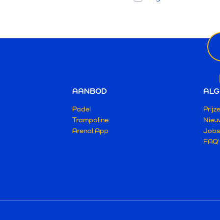
In
Ni
ema
AANBOD
ALG
Padel
Prijz
Trampoline
Nieu
Arenal App
Jobs
FAQ'