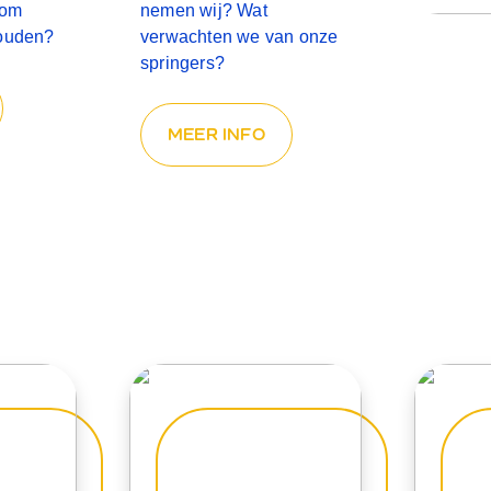
s om
nemen wij? Wat
houden?
verwachten we van onze
springers?
MEER INFO