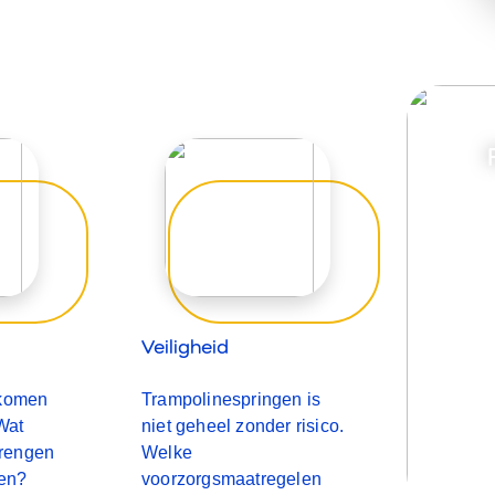
Veiligheid
 komen
Trampolinespringen is
Wat
niet geheel zonder risico.
brengen
Welke
gen?
voorzorgsmaatregelen