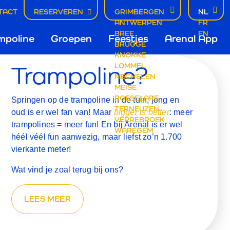
TACT
RESERVEREN
GRIMBERGEN
NL
OLINE
ANTWERPEN
FR
dnavigatie
BREE
EN
mpoline
Groepen
Feestjes
Arenal App
BRUGGE
KNOKKE
Trampoline?
LOMMEL
mbergen
MECHELEN
MEISE
ROESELARE
Springen op de trampoline in de tuin, jong en
TERNEUZEN
oud is er wel fan van! Maar
bigger is better
: meer
VERREBROEK
trampolines = meer fun! En bij Arenal is er wel
WAREGEM
héél véél fun aanwezig, maar liefst zo’n 1.700
vierkante meter!
Wat vind je zoal terug bij ons?
LEES MEER