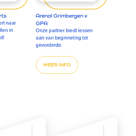
rts
Arenal Grimbergen x
GPA
rt naar
llen in
Onze partner biedt lessen
d!
aan van beginneling tot
gevorderde.
MEER INFO