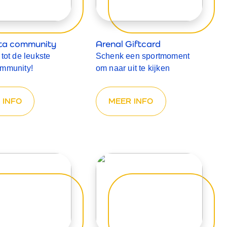
sta community
Arenal Giftcard
 tot de leukste
Schenk een sportmoment
ommunity!
om naar uit te kijken
 INFO
MEER INFO