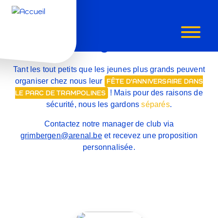
CHOIX
Âge ?
DE
FÊTES
Tant les
tout petits que les jeunes plus grands
peuvent
organiser chez nous leur
FÊTE D'ANNIVERSAIRE DANS
! Mais pour des raisons de
LE PARC DE TRAMPOLINES
sécurité, nous les gardons
séparés
.
Contactez notre manager de club via
grimbergen@arenal.be
et recevez une proposition
personnalisée.