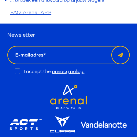
... ontdek een antwoord op al jouw vragen!
FAQ Arenal APP
Newsletter
email
Opt
I accept the
privacy policy.
In