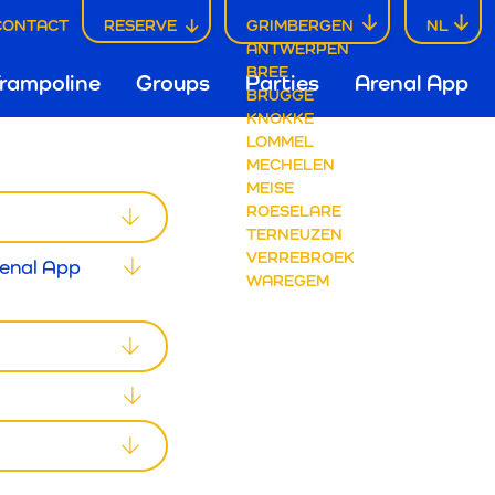
CONTACT
RESERVE
GRIMBERGEN
NL
ANTWERPEN
fdnavigatie
BREE
rampoline
Groups
Parties
Arenal App
BRUGGE
KNOKKE
LOMMEL
mbergen
MECHELEN
MEISE
ROESELARE
AL
TERNEUZEN
VERREBROEK
renal App
WAREGEM