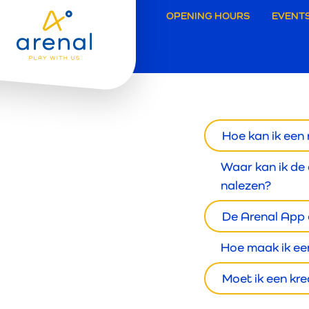
Secund
OPENING HOURS
EVENTS
navigat
Grimbe
Hoe kan ik een
Waar kan ik de
nalezen?
De Arenal App 
Hoe maak ik ee
Moet ik een kr