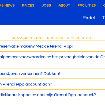
aire
 & NEWS
PRICES
JOBS
ABOUT
FACILITIES
Hoo
Padel
T
ie
FAQ'S
Gri
rgen
AANMAKEN VAN EEN ARENAL APP ACCOUNT
 reservatie maken? Met de Arenal App!
AREN
 algemene voorwaarden en het privacybeleid van de A
APP
eerst even verkennen? Dat kan!
n Arenal App account aan?
edietkaart koppelen aan mijn Arenal App-account?