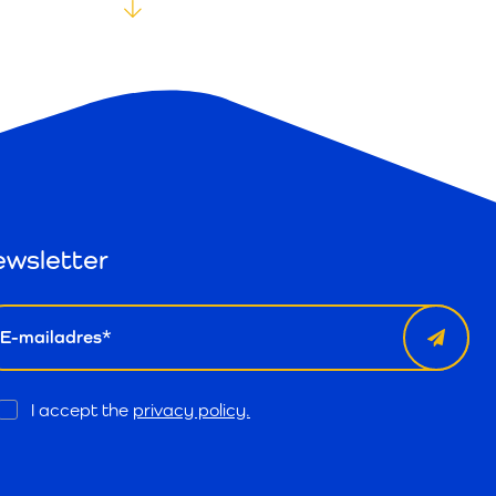
wsletter
il
Opt
I accept the
privacy policy.
In